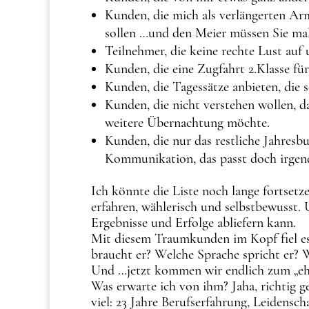
Kunden, die mich als verlängerten Arm 
sollen …und den Meier müssen Sie mal
Teilnehmer, die keine rechte Lust auf
Kunden, die eine Zugfahrt 2.Klasse für
Kunden, die Tagessätze anbieten, die
Kunden, die nicht verstehen wollen, 
weitere Übernachtung möchte.
Kunden, die nur das restliche Jahres
Kommunikation, das passt doch irgen
Ich könnte die Liste noch lange fortsetz
erfahren, wählerisch und selbstbewusst. 
Ergebnisse und Erfolge abliefern kann.
Mit diesem Traumkunden im Kopf fiel es 
braucht er? Welche Sprache spricht er? 
Und …jetzt kommen wir endlich zum „ehr
Was erwarte ich von ihm? Jaha, richtig 
viel: 23 Jahre Berufserfahrung, Leidensc