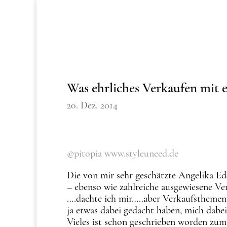
Was ehrliches Verkaufen mit
20. Dez. 2014
©pitopia www.styleuneed.de
Die von mir sehr geschätzte Angelika Ede
– ebenso wie zahlreiche ausgewiesene Ve
….dachte ich mir…..aber Verkaufsthemen!?
ja etwas dabei gedacht haben, mich dabei
Vieles ist schon geschrieben worden zum