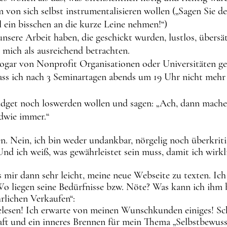
von sich selbst instrumentalisieren wollen („Sagen Sie den
 ein bisschen an die kurze Leine nehmen!“)
 unsere Arbeit haben, die geschickt wurden, lustlos, übers
 mich als ausreichend betrachten.
 sogar von Nonprofit Organisationen oder Universitäten g
dass ich nach 3 Seminartagen abends um 19 Uhr nicht mehr
budget noch loswerden wollen und sagen: „Ach, dann mache
dwie immer.“
en. Nein, ich bin weder undankbar, nörgelig noch überkriti
Und ich weiß, was gewährleistet sein muss, damit ich wirkl
mir dann sehr leicht, meine neue Webseite zu texten. Ich 
Wo liegen seine Bedürfnisse bzw. Nöte? Was kann ich ihm 
lichen Verkaufen“:
gelesen! Ich erwarte von meinen Wunschkunden einiges! Sc
haft und ein inneres Brennen für mein Thema „Selbstbewusst