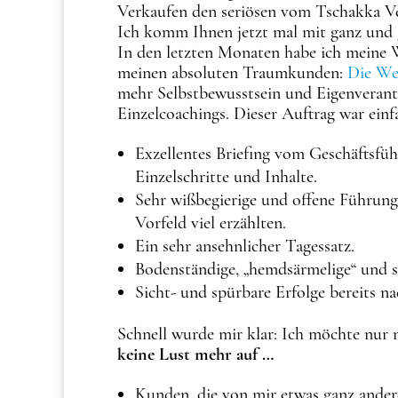
Verkaufen den seriösen vom Tschakka Ve
Ich komm Ihnen jetzt mal mit ganz und 
In den letzten Monaten habe ich meine W
meinen absoluten Traumkunden:
Die Wes
mehr Selbstbewusstsein und Eigenverant
Einzelcoachings. Dieser Auftrag war einf
Exzellentes Briefing vom Geschäftsfü
Einzelschritte und Inhalte.
Sehr wißbegierige und offene Führung
Vorfeld viel erzählten.
Ein sehr ansehnlicher Tagessatz.
Bodenständige, „hemdsärmelige“ und se
Sicht- und spürbare Erfolge bereits n
Schnell wurde mir klar: Ich möchte nur
keine Lust mehr auf …
Kunden, die von mir etwas ganz anderes