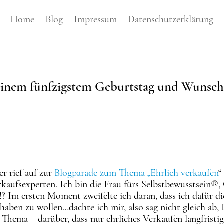
Home
Blog
Impressum
Datenschutzerklärung
 einem fünfzigstem Geburtstag und Wunsc
r rief auf zur
Blogparade zum Thema „Ehrlich verkaufen
“
rkaufsexperten. Ich bin die Frau fürs Selbstbewusstsein®
 Im ersten Moment zweifelte ich daran, dass ich dafür die
haben zu wollen…dachte ich mir, also sag nicht gleich ab, 
 Thema – darüber, dass nur ehrliches Verkaufen langfristi