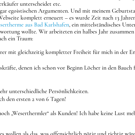
rkäufer unterscheidet etc.
gar egoistischen Argumenten. Und mit meinem Geburtstag
ebseite komplett erneuert – es wurde Zeit nach 13 Jahren
ertherme aus Bad Karlshafen
, ein mittelständisches Unt
wortung wollte. Wir arbeiteten ein halbes Jahr zusamme
ach ein Traum:
hrer mit gleichzeitig kompletter Freiheit für mich in de
skräfte, denen ich schon vor Beginn Löcher in den Bauch 
hr unterschiedliche Persönlichkeiten.
ach den ersten 2 von 6 Tagen!
 noch „Weserthermler“ als Kunden! Ich habe keine Lust m
 wollen als das, was offensichtlich nötig und richtig wäre