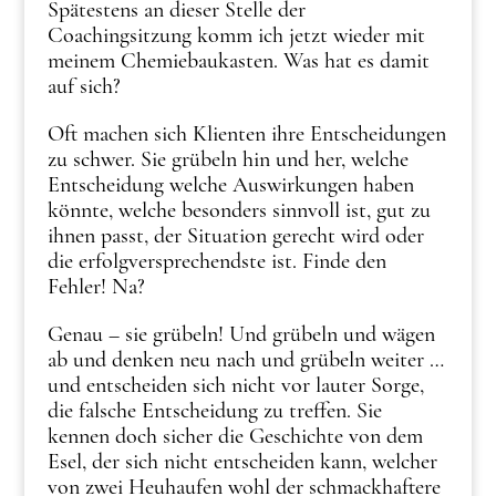
Spätestens an dieser Stelle der
Coachingsitzung komm ich jetzt wieder mit
meinem Chemiebaukasten. Was hat es damit
auf sich?
Oft machen sich Klienten ihre Entscheidungen
zu schwer. Sie grübeln hin und her, welche
Entscheidung welche Auswirkungen haben
könnte, welche besonders sinnvoll ist, gut zu
ihnen passt, der Situation gerecht wird oder
die erfolgversprechendste ist. Finde den
Fehler! Na?
Genau – sie grübeln! Und grübeln und wägen
ab und denken neu nach und grübeln weiter …
und entscheiden sich nicht vor lauter Sorge,
die falsche Entscheidung zu treffen. Sie
kennen doch sicher die Geschichte von dem
Esel, der sich nicht entscheiden kann, welcher
von zwei Heuhaufen wohl der schmackhaftere