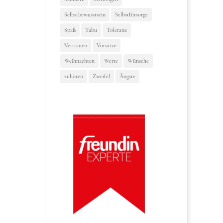
Selbstbewusstsein
Selbstfürsorge
Spaß
Tabu
Toleranz
Vertrauen
Vorsätze
Weihnachten
Werte
Wünsche
zuhören
Zweifel
Ängste