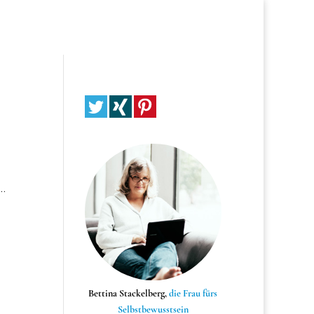
..
Bettina Stackelberg,
die Frau fürs
Selbstbewusstsein