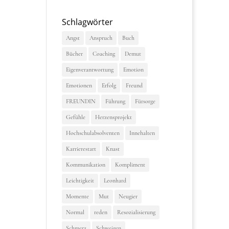
Schlagwörter
Angst
Anspruch
Buch
Bücher
Coaching
Demut
Eigenverantwortung
Emotion
Emotionen
Erfolg
Freund
FREUNDIN
Führung
Fürsorge
Gefühle
Herzensprojekt
Hochschulabsolventen
Innehalten
Karrierestart
Knast
Kommunikation
Kompliment
Leichtigkeit
Leonhard
Momente
Mut
Neugier
Normal
reden
Resozialisierung
Schmerz
Schweigen