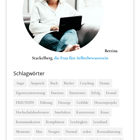
Bettina
Stackelberg,
die Frau fürs Selbstbewusstsein
Schlagwörter
Angst
Anspruch
Buch
Bücher
Coaching
Demut
Eigenverantwortung
Emotion
Emotionen
Erfolg
Freund
FREUNDIN
Führung
Fürsorge
Gefühle
Herzensprojekt
Hochschulabsolventen
Innehalten
Karrierestart
Knast
Kommunikation
Kompliment
Leichtigkeit
Leonhard
Momente
Mut
Neugier
Normal
reden
Resozialisierung