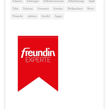
Schmerz
Schweigen
Selbstbewusstsein
Selbstfürsorge
Spaß
Tabu
Toleranz
Vertrauen
Vorsätze
Weihnachten
Werte
Wünsche
zuhören
Zweifel
Ängste