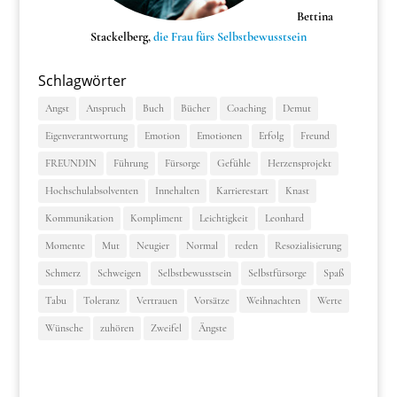
Bettina
Stackelberg,
die Frau fürs Selbstbewusstsein
Schlagwörter
Angst
Anspruch
Buch
Bücher
Coaching
Demut
Eigenverantwortung
Emotion
Emotionen
Erfolg
Freund
FREUNDIN
Führung
Fürsorge
Gefühle
Herzensprojekt
Hochschulabsolventen
Innehalten
Karrierestart
Knast
Kommunikation
Kompliment
Leichtigkeit
Leonhard
Momente
Mut
Neugier
Normal
reden
Resozialisierung
Schmerz
Schweigen
Selbstbewusstsein
Selbstfürsorge
Spaß
Tabu
Toleranz
Vertrauen
Vorsätze
Weihnachten
Werte
Wünsche
zuhören
Zweifel
Ängste