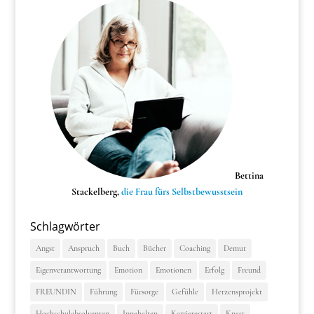
Bettina
Stackelberg,
die Frau fürs Selbstbewusstsein
Schlagwörter
Angst
Anspruch
Buch
Bücher
Coaching
Demut
Eigenverantwortung
Emotion
Emotionen
Erfolg
Freund
FREUNDIN
Führung
Fürsorge
Gefühle
Herzensprojekt
Hochschulabsolventen
Innehalten
Karrierestart
Knast