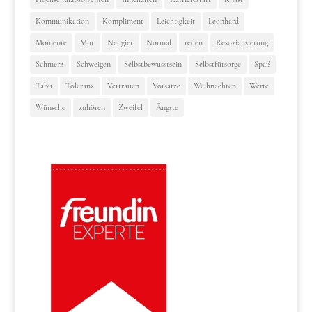
Kommunikation
Kompliment
Leichtigkeit
Leonhard
Momente
Mut
Neugier
Normal
reden
Resozialisierung
Schmerz
Schweigen
Selbstbewusstsein
Selbstfürsorge
Spaß
Tabu
Toleranz
Vertrauen
Vorsätze
Weihnachten
Werte
Wünsche
zuhören
Zweifel
Ängste