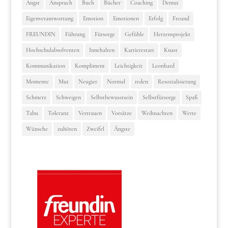
Angst
Anspruch
Buch
Bücher
Coaching
Demut
Eigenverantwortung
Emotion
Emotionen
Erfolg
Freund
FREUNDIN
Führung
Fürsorge
Gefühle
Herzensprojekt
Hochschulabsolventen
Innehalten
Karrierestart
Knast
Kommunikation
Kompliment
Leichtigkeit
Leonhard
Momente
Mut
Neugier
Normal
reden
Resozialisierung
Schmerz
Schweigen
Selbstbewusstsein
Selbstfürsorge
Spaß
Tabu
Toleranz
Vertrauen
Vorsätze
Weihnachten
Werte
Wünsche
zuhören
Zweifel
Ängste